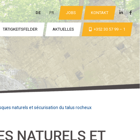
DE
FR
JOBS
KONTAKT
TÄTIGKEITSFELDER
AKTUELLES
+352 30 57 99 – 1
sques naturels et sécurisation du talus rocheux
ES NATURELS ET