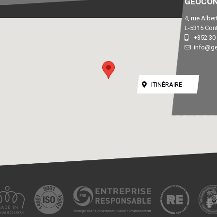
GÉOCON
4, rue Albe
L-5315 Con
+352 30 
info@ge
ITINÉRAIRE