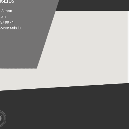
SEILS
rt Simon
tern
57 99 - 1
oconseils.lu