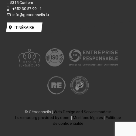
L-5315 Contern
+352 30 57 99 - 1
info@geoconseils.lu
ITINÉRAIRE
© Géoconseils |
Web Design and Service made in
Luxembourg provided by done.
|
Mentions légales
|
Politique
de confidentialité