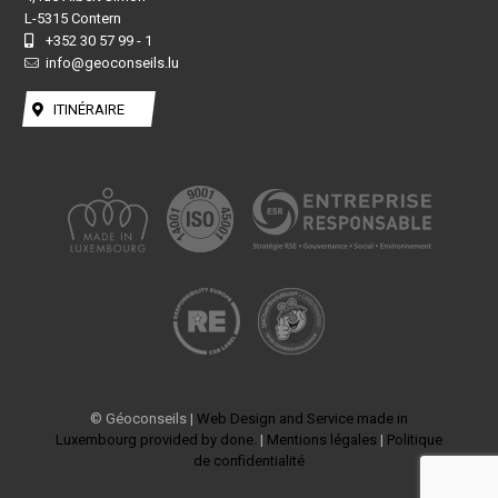
L-5315 Contern
+352 30 57 99 - 1
info@geoconseils.lu
ITINÉRAIRE
© Géoconseils |
Web Design and Service made in
Luxembourg provided by done.
|
Mentions légales
|
Politique
de confidentialité